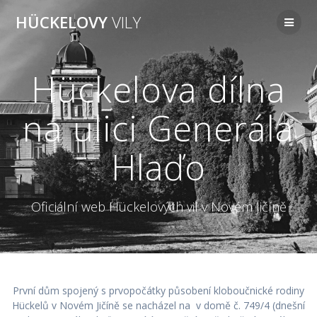
Přeskočit
HÜCKELOVY
VILY
na
obsah
Hückelova dílna
na ulici Generála
Hlaďo
Oficiální web Hückelových vil v Novém Jičíně
První dům spojený s prvopočátky působení kloboučnické rodiny
Hückelů v Novém Jičíně se nacházel na v domě č. 749/4 (dnešní