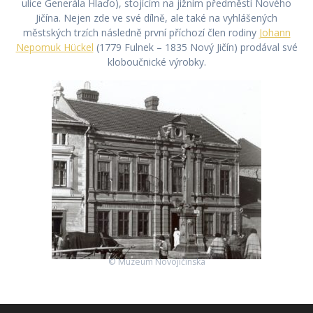
ulice Generála Hlaďo), stojícím na jižním předměstí Nového
Jičína. Nejen zde ve své dílně, ale také na vyhlášených
městských trzích následně první příchozí člen rodiny
Johann
Nepomuk Hückel
(1779 Fulnek – 1835 Nový Jičín) prodával své
kloboučnické výrobky.
© Muzeum Novojičínska