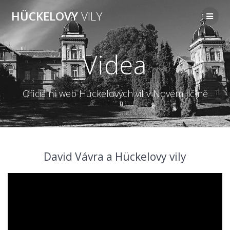
Přeskočit
HÜCKELOVY
VILY
na
obsah
Videa
Oficiální web Hückelových vil v Novém Jičíně
David Vávra a Hückelovy vily