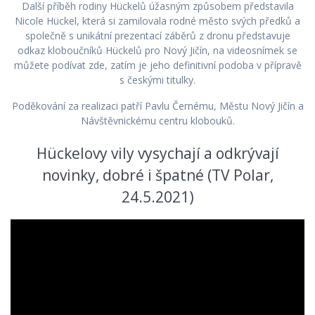
Další příběh rodiny Hückelů úžasným způsobem představila
Nicole Hückel, která si zamilovala rodné město svých předků a
společně s unikátní prezentací záběrů z dronu představuje
odkaz kloboučníků Hückelů pro Nový Jičín, na videosnímek se
můžete podívat zde, zatím je jeho definitivní podoba v přípravě
s českými titulky.
Poděkování za realizaci patří Pavlu Černému, Městu Nový Jičín a
Návštěvnickému centru klobouků.
Hückelovy vily vysychají a odkrývají
novinky, dobré i špatné (TV Polar,
24.5.2021)