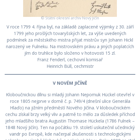
© Státní okresní archiv Nový Jičín
V roce 1799 4. října byl, na základě zaplacené výjimky z 30. září
1799 jeho prošlých tovaryšských let, za výše uvedených
podmínek za městského mistra přijat mistrův syn Johann Hickl
narozený ve Fulneku. Na mistrovském právu a jiných poplatcích
jím do truhlice bylo složeno v hotovosti 15 zl.
Franz Fenderl, cechovní komisař
Heinrich Büll, cechmistr
V NOVÉM JIČÍNĚ
Kloboučnickou dílnu si mladý Johann Nepomuk Hückel otevřel v
roce 1805 nejprve v domě č. p. 749/4 (dnešní ulice Generála
Hlaďo) na jižním předměstí Nového Jičína. V kloboučnickém
cechu získal brzy velký vliv a patrně to mělo za důsledek příchod
jeho mladšího bratra Augustin Thomase Hückela (1786 Fulnek –
1848 Nový Jičín). Ten na počátku 19. století uskutečnil učednický
vandr po Evropě, kde načerpal zkušenosti s technologickými