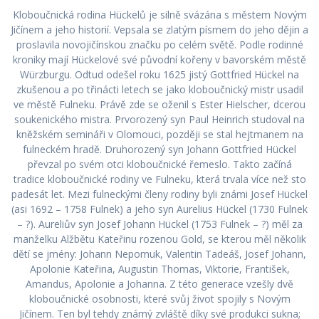
Kloboučnická rodina Hückelů je silně svázána s městem Novým
Jičínem a jeho historií. Vepsala se zlatým písmem do jeho dějin a
proslavila novojičínskou značku po celém světě. Podle rodinné
kroniky mají Hückelové své původní kořeny v bavorském městě
Würzburgu. Odtud odešel roku 1625 jistý Gottfried Hückel na
zkušenou a po třinácti letech se jako kloboučnický mistr usadil
ve městě Fulneku. Právě zde se oženil s Ester Hielscher, dcerou
soukenického mistra. Prvorozený syn Paul Heinrich studoval na
kněžském semináři v Olomouci, později se stal hejtmanem na
fulneckém hradě. Druhorozený syn Johann Gottfried Hückel
převzal po svém otci kloboučnické řemeslo. Takto začíná
tradice kloboučnické rodiny ve Fulneku, která trvala více než sto
padesát let. Mezi fulneckými členy rodiny byli známi Josef Hückel
(asi 1692 – 1758 Fulnek) a jeho syn Aurelius Hückel (1730 Fulnek
– ?). Aureliův syn Josef Johann Hückel (1753 Fulnek – ?) měl za
manželku Alžbětu Kateřinu rozenou Gold, se kterou měl několik
dětí se jmény: Johann Nepomuk, Valentin Tadeáš, Josef Johann,
Apolonie Kateřina, Augustin Thomas, Viktorie, František,
Amandus, Apolonie a Johanna. Z této generace vzešly dvě
kloboučnické osobnosti, které svůj život spojily s Novým
Jičínem. Ten byl tehdy známý zvláště díky své produkci sukna;