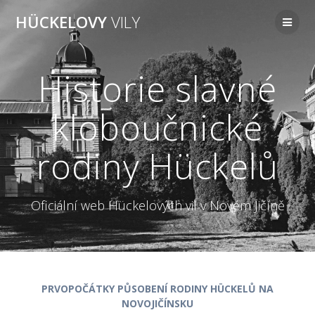
Přeskočit
HÜCKELOVY
VILY
na
obsah
Historie slavné
kloboučnické
rodiny Hückelů
Oficiální web Hückelových vil v Novém Jičíně
PRVOPOČÁTKY PŮSOBENÍ RODINY HÜCKELŮ NA
NOVOJIČÍNSKU