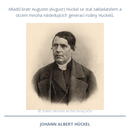
Mladší bratr Augustin (August) Hückel se stal zakladatelem a
otcem mnoha následujících generací rodiny Hückelů.
© Státní okresní archiv Nový Jičín
JOHANN ALBERT HÜCKEL