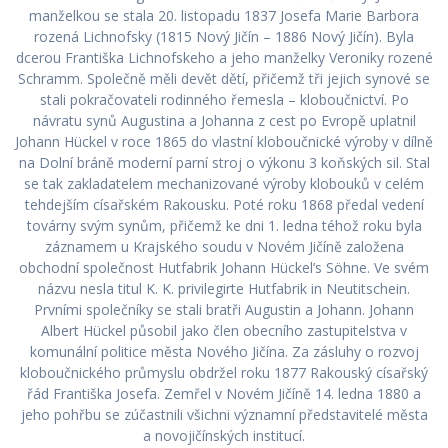
manželkou se stala 20. listopadu 1837 Josefa Marie Barbora
rozená Lichnofsky (1815 Nový Jičín – 1886 Nový Jičín). Byla
dcerou Františka Lichnofskeho a jeho manželky Veroniky rozené
Schramm. Společně měli devět dětí, přičemž tři jejich synové se
stali pokračovateli rodinného řemesla – kloboučnictví. Po
návratu synů Augustina a Johanna z cest po Evropě uplatnil
Johann Hückel v roce 1865 do vlastní kloboučnické výroby v dílně
na Dolní bráně moderní parní stroj o výkonu 3 koňských sil. Stal
se tak zakladatelem mechanizované výroby klobouků v celém
tehdejším císařském Rakousku. Poté roku 1868 předal vedení
továrny svým synům, přičemž ke dni 1. ledna téhož roku byla
záznamem u Krajského soudu v Novém Jičíně založena
obchodní společnost Hutfabrik Johann Hückel’s Söhne. Ve svém
názvu nesla titul K. K. privilegirte Hutfabrik in Neutitschein.
Prvními společníky se stali bratři Augustin a Johann. Johann
Albert Hückel působil jako člen obecního zastupitelstva v
komunální politice města Nového Jičína. Za zásluhy o rozvoj
kloboučnického průmyslu obdržel roku 1877 Rakouský císařský
řád Františka Josefa. Zemřel v Novém Jičíně 14. ledna 1880 a
jeho pohřbu se zúčastnili všichni významní představitelé města
a novojičínských institucí.