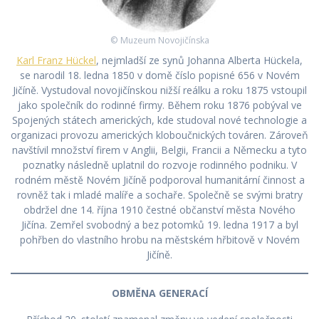
© Muzeum Novojičínska
Karl Franz Hückel
, nejmladší ze synů Johanna Alberta Hückela,
se narodil 18. ledna 1850 v domě číslo popisné 656 v Novém
Jičíně. Vystudoval novojičínskou nižší reálku a roku 1875 vstoupil
jako společník do rodinné firmy. Během roku 1876 pobýval ve
Spojených státech amerických, kde studoval nové technologie a
organizaci provozu amerických kloboučnických továren. Zároveň
navštívil množství firem v Anglii, Belgii, Francii a Německu a tyto
poznatky následně uplatnil do rozvoje rodinného podniku. V
rodném městě Novém Jičíně podporoval humanitární činnost a
rovněž tak i mladé malíře a sochaře. Společně se svými bratry
obdržel dne 14. října 1910 čestné občanství města Nového
Jičína. Zemřel svobodný a bez potomků 19. ledna 1917 a byl
pohřben do vlastního hrobu na městském hřbitově v Novém
Jičíně.
OBMĚNA GENERACÍ