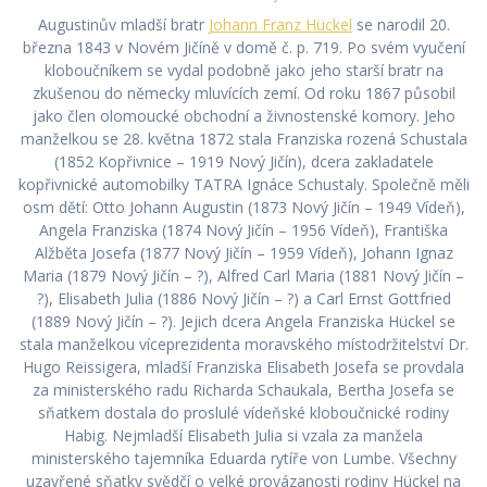
Augustinův mladší bratr
Johann Franz Hückel
se narodil 20.
března 1843 v Novém Jičíně v domě č. p. 719. Po svém vyučení
kloboučníkem se vydal podobně jako jeho starší bratr na
zkušenou do německy mluvících zemí. Od roku 1867 působil
jako člen olomoucké obchodní a živnostenské komory. Jeho
manželkou se 28. května 1872 stala Franziska rozená Schustala
(1852 Kopřivnice – 1919 Nový Jičín), dcera zakladatele
kopřivnické automobilky TATRA Ignáce Schustaly. Společně měli
osm dětí: Otto Johann Augustin (1873 Nový Jičín – 1949 Vídeň),
Angela Franziska (1874 Nový Jičín – 1956 Vídeň), Františka
Alžběta Josefa (1877 Nový Jičín – 1959 Vídeň), Johann Ignaz
Maria (1879 Nový Jičín – ?), Alfred Carl Maria (1881 Nový Jičín –
?), Elisabeth Julia (1886 Nový Jičín – ?) a Carl Ernst Gottfried
(1889 Nový Jičín – ?). Jejich dcera Angela Franziska Hückel se
stala manželkou víceprezidenta moravského místodržitelství Dr.
Hugo Reissigera, mladší Franziska Elisabeth Josefa se provdala
za ministerského radu Richarda Schaukala, Bertha Josefa se
sňatkem dostala do proslulé vídeňské kloboučnické rodiny
Habig. Nejmladší Elisabeth Julia si vzala za manžela
ministerského tajemníka Eduarda rytíře von Lumbe. Všechny
uzavřené sňatky svědčí o velké provázanosti rodiny Hückel na