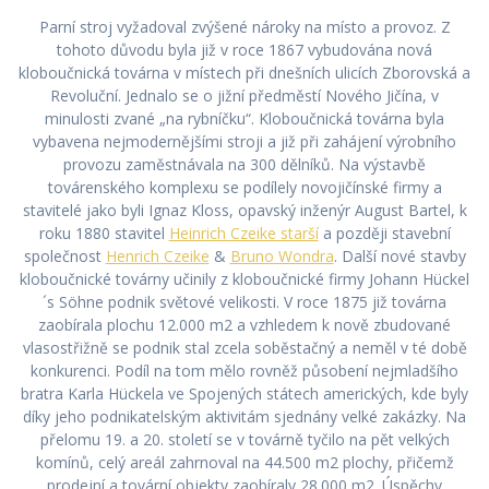
Parní stroj vyžadoval zvýšené nároky na místo a provoz. Z
tohoto důvodu byla již v roce 1867 vybudována nová
kloboučnická továrna v místech při dnešních ulicích Zborovská a
Revoluční. Jednalo se o jižní předměstí Nového Jičína, v
minulosti zvané „na rybníčku“. Kloboučnická továrna byla
vybavena nejmodernějšími stroji a již při zahájení výrobního
provozu zaměstnávala na 300 dělníků. Na výstavbě
továrenského komplexu se podílely novojičínské firmy a
stavitelé jako byli Ignaz Kloss, opavský inženýr August Bartel, k
roku 1880 stavitel
Heinrich Czeike starší
a později stavební
společnost
Henrich Czeike
&
Bruno Wondra
. Další nové stavby
kloboučnické továrny učinily z kloboučnické firmy Johann Hückel
´s Söhne podnik světové velikosti. V roce 1875 již továrna
zaobírala plochu 12.000 m2 a vzhledem k nově zbudované
vlasostřižně se podnik stal zcela soběstačný a neměl v té době
konkurenci. Podíl na tom mělo rovněž působení nejmladšího
bratra Karla Hückela ve Spojených státech amerických, kde byly
díky jeho podnikatelským aktivitám sjednány velké zakázky. Na
přelomu 19. a 20. století se v továrně tyčilo na pět velkých
komínů, celý areál zahrnoval na 44.500 m2 plochy, přičemž
prodejní a tovární objekty zaobíraly 28.000 m2. Úspěchy