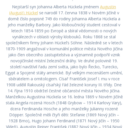
Nejstarší syn Johanna Alberta Hückela jménem
Augustin
(August) Hückel
se narodil 17. června 1838 v Novém Jičíně v
domě číslo popisné 749 do rodiny Johanna Alberta Hückela a
jeho manželky Barbory. Jako kloboučnický student cestoval v
letech 1854-1859 po Evropě a sbíral vědomosti o nových
vynálezech v oblasti výroby klobouků. Roku 1868 se stal
společníkem firmy Johann Hückel’s Söhne. Následně se v letech
1870-1909 angažoval v komunální politice města Nového Jičína
jako člen obecního zastupitelstva a významně podpořil vznik
novojičínské místní železniční dráhy. Ve druhé polovině 19.
století navštívil řadu zemí světa, jako bylo Řecko, Turecko,
Egypt a Spojené státy americké. Byl velkým mecenášem umění,
sběratelem a ornitologem. Císař František Josef I. mu v roce
1908 udělil Rakouský císařský řád železné koruny III. třídy. Dne
14. října 1910 obdržel čestné občanství města Nového Jičína.
Manželkou Augustina Hückela se 16. ledna 1869 v Novém Jičíně
stala Angela rozená Hosch (1848 Grybow – 1914 Karlovy Vary),
dcera Ferdinanda Hosche a jeho manželky Julianny rozené
Döpper. Společně měli čtyři děti: Stefanie (1869 Nový Jičín –
1928 Brno), Hugo Johann Ferdinand (1871 Nový Jičín – 1950
Vídeň), Augustin Reiner František (1882 Nový Jičín – 1934 Nový