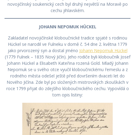
novojičínský soukenický cech byl druhý největší na Moravě po
cechu jihlavském.
JOHANN NEPOMUK HÜCKEL
Zakladatel novojičínské kloboučnické tradice spjaté s rodinou
Hückel se narodil ve Fulneku v domě č. 54 dne 2. května 1779
jako prvorozený syn a dostal jméno
Johann Nepomuk Hückel
(1779 Fulnek – 1835 Nový Jičín). Jeho rodiče byli kloboučník Josef
Johann Hückel a Elisabeth Kateřina rozená Gold. Mladý Johann
Nepomuk se u svého otce vyučil kloboučnickému řemeslu a z
rodného města odešel ještě před dovršením dvaceti let do
Nového Jičína. Zde byl po složených mistrovských zkouškách v
roce 1799 přijat do zdejšího kloboučnického cechu. Vypovídá o
tom opis listiny: