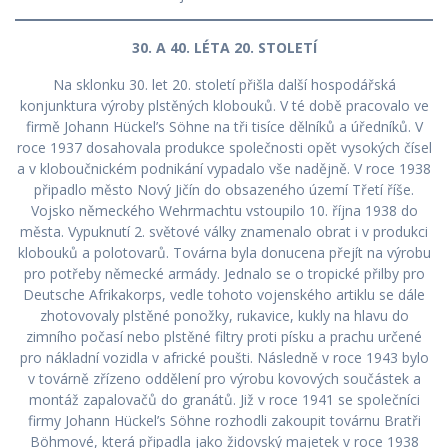
30. A 40. LÉTA 20. STOLETÍ
Na sklonku 30. let 20. století přišla další hospodářská
konjunktura výroby plstěných klobouků. V té době pracovalo ve
firmě Johann Hückel’s Söhne na tři tisíce dělníků a úředníků. V
roce 1937 dosahovala produkce společnosti opět vysokých čísel
a v kloboučnickém podnikání vypadalo vše nadějně. V roce 1938
připadlo město Nový Jičín do obsazeného území Třetí říše.
Vojsko německého Wehrmachtu vstoupilo 10. října 1938 do
města. Vypuknutí 2. světové války znamenalo obrat i v produkci
klobouků a polotovarů. Továrna byla donucena přejít na výrobu
pro potřeby německé armády. Jednalo se o tropické přilby pro
Deutsche Afrikakorps, vedle tohoto vojenského artiklu se dále
zhotovovaly plstěné ponožky, rukavice, kukly na hlavu do
zimního počasí nebo plstěné filtry proti písku a prachu určené
pro nákladní vozidla v africké poušti. Následně v roce 1943 bylo
v továrně zřízeno oddělení pro výrobu kovových součástek a
montáž zapalovačů do granátů. Již v roce 1941 se společníci
firmy Johann Hückel’s Söhne rozhodli zakoupit továrnu Bratři
Böhmové, která připadla jako židovský majetek v roce 1938