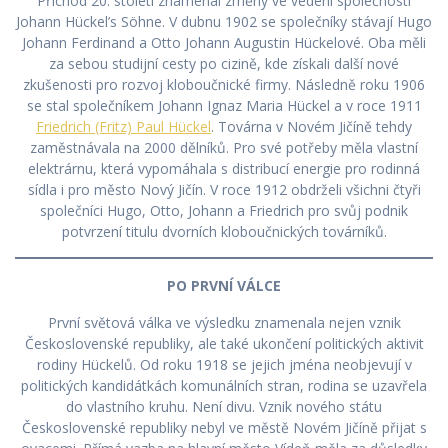
Příchod 20. století znamenal změny ve vedení společnosti
Johann Hückel’s Söhne. V dubnu 1902 se společníky stávají Hugo
Johann Ferdinand a Otto Johann Augustin Hückelové. Oba měli
za sebou studijní cesty po cizině, kde získali další nové
zkušenosti pro rozvoj kloboučnické firmy. Následně roku 1906
se stal společníkem Johann Ignaz Maria Hückel a v roce 1911
Friedrich (Fritz) Paul Hückel
. Továrna v Novém Jičíně tehdy
zaměstnávala na 2000 dělníků. Pro své potřeby měla vlastní
elektrárnu, která vypomáhala s distribucí energie pro rodinná
sídla i pro město Nový Jičín. V roce 1912 obdrželi všichni čtyři
společníci Hugo, Otto, Johann a Friedrich pro svůj podnik
potvrzení titulu dvorních kloboučnických továrníků.
PO PRVNÍ VÁLCE
První světová válka ve výsledku znamenala nejen vznik
Československé republiky, ale také ukončení politických aktivit
rodiny Hückelů. Od roku 1918 se jejich jména neobjevují v
politických kandidátkách komunálních stran, rodina se uzavřela
do vlastního kruhu. Není divu. Vznik nového státu
Československé republiky nebyl ve městě Novém Jičíně přijat s