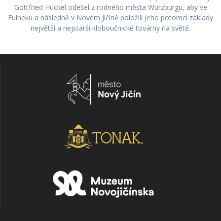
Gottfried Hückel odešel z rodného města Würzburgu, aby ve
Fulneku a následně v Novém Jičíně položili jeho potomci základy
největší a nejstarší kloboučnické továrny na světě.