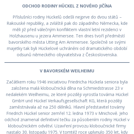
ODCHOD RODINY HÜCKEL Z NOVÉHO JIČÍNA
Příslušníci rodiny Hückelů odešli nejprve do dvou států –
Rakouské republiky, a zvláště pak do západního Německa, kde
měli již před válečným konfliktem vlastní letní rezidenci v
Holzhausenu u jezera Ammersee. Ten dnes tvoří předměstí
bavorského města Utting Am Ammersee. Společně se svými
majetky tak byli Hückelové uchráněni od dramatického období
odsunů německého obyvatelstva z Československa.
V BAVORSKÉM WEILHEIMU
Začátkem roku 1946 iniciativou Friedricha Hückela seniora byla
založena malá kloboučnická dílna na Schmiedstrasse 23 v
nedalekém Weilheimu, ze které později vyrostla továrna Hückel
GmbH und Hückel Verkaufsgesellschaft KG, která později
zaměstnávala až na 250 dělníků. Hlavní představitel továrny
Friedrich Hückel senior zemřel 12. ledna 1973 v Mnichově. Jeho
odchod znamenal definitivní tečku za působením rodiny Hückel v
kloboučnickém odvětví. Uzavření provozu kloboučnické firmy
nastalo 30. listopadu 1975. V tomtéž roce uplynulo 350 let, kdy