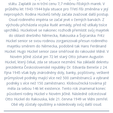
státu. Zaplatili za ni tržní cenu 7,7 miliónu říšských marek. V
průběhu let 1943-1944 byla situace pro Třetí říši změněna v její
neprospěch. Rodina Hückelů tehdy začala zvažovat další postup.
Osud rodinného impéria se začal jevit v černých barvách. Z
východu přicházela vojska Rudé armády, před níž utíkaly tisíce
uprchlíků. Hückelové se nakonec rozhodli přemístit svůj majetek
do oblastí dnešního Německa, Rakouska a Švýcarska. Fritz
Hückel senior se svou rodinou zorganizovali přesun rodinného
majetku směrem do Německa, podobně tak Hans Ferdinand
Hückel. Hugo Hückel senior zase směřoval do rakouské Vídně. V
Novém Jičíně zůstal jen 72 let starý Otto Johann Augustin
Hückel, který čekal, zda se situace nezmění. Na základě dekretu
prezidenta Československé republiky Dr. Edvarda Beneše z 24.
října 1945 však byly znárodněny doly, banky, pojišťovny, veškeré
průmyslové podniky mající více než 500 zaměstnanců a vybrané
podniky s více než 150 zaměstnanci. Kloboučnická továrna již
měla za sebou 146 let existence. Tento rok znamenal konec
působení rodiny Hückel v Novém Jičíně. Následně odcestoval
Otto Hückel do Rakouska, kde 21. června 1949 ve Vídni zemřel.
Obě vily zůstaly opuštěny a následovaly svůj další osud.