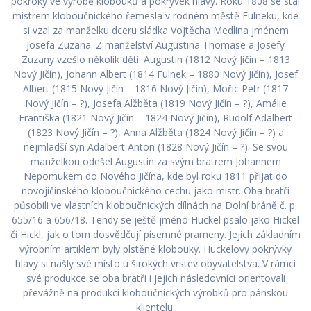
pokroky ve výrobě klobouků a pokrývek hlavy. Roku 1808 se stal
mistrem kloboučnického řemesla v rodném městě Fulneku, kde
si vzal za manželku dceru sládka Vojtěcha Medlina jménem
Josefa Zuzana. Z manželství Augustina Thomase a Josefy
Zuzany vzešlo několik dětí: Augustin (1812 Nový Jičín – 1813
Nový Jičín), Johann Albert (1814 Fulnek – 1880 Nový Jičín), Josef
Albert (1815 Nový Jičín – 1816 Nový Jičín), Mořic Petr (1817
Nový Jičín – ?), Josefa Alžběta (1819 Nový Jičín – ?), Amálie
Františka (1821 Nový Jičín – 1824 Nový Jičín), Rudolf Adalbert
(1823 Nový Jičín – ?), Anna Alžběta (1824 Nový Jičín – ?) a
nejmladší syn Adalbert Anton (1828 Nový Jičín – ?). Se svou
manželkou odešel Augustin za svým bratrem Johannem
Nepomukem do Nového Jičína, kde byl roku 1811 přijat do
novojičínského kloboučnického cechu jako mistr. Oba bratři
působili ve vlastních kloboučnických dílnách na Dolní bráně č. p.
655/16 a 656/18. Tehdy se ještě jméno Hückel psalo jako Hickel
či Hickl, jak o tom dosvědčují písemné prameny. Jejich základním
výrobním artiklem byly plstěné klobouky. Hückelovy pokrývky
hlavy si našly své místo u širokých vrstev obyvatelstva. V rámci
své produkce se oba bratři i jejich následovníci orientovali
převážně na produkci kloboučnických výrobků pro pánskou
klientelu.