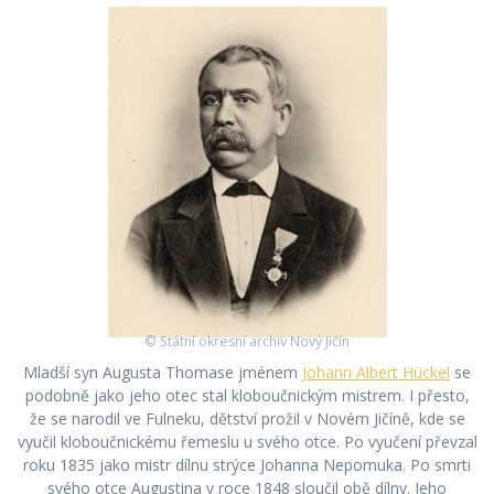
© Státní okresní archiv Nový Jičín
Mladší syn Augusta Thomase jménem
Johann Albert Hückel
se
podobně jako jeho otec stal kloboučnickým mistrem. I přesto,
že se narodil ve Fulneku, dětství prožil v Novém Jičíně, kde se
vyučil kloboučnickému řemeslu u svého otce. Po vyučení převzal
roku 1835 jako mistr dílnu strýce Johanna Nepomuka. Po smrti
svého otce Augustina v roce 1848 sloučil obě dílny. Jeho