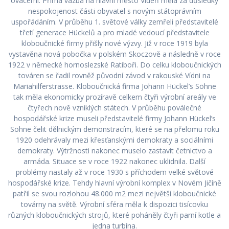
ovacemi. Přímá vazba na hlavní město Vídeň měla za důsledky
nespokojenost části obyvatel s novým státoprávním
uspořádáním. V průběhu 1. světové války zemřeli představitelé
třetí generace Hückelů a pro mladé vedoucí představitele
kloboučnické firmy přišly nové výzvy. Již v roce 1919 byla
vystavěna nová pobočka v polském Skoczově a následně v roce
1922 v německé hornoslezské Ratiboři. Do celku kloboučnických
továren se řadil rovněž původní závod v rakouské Vídni na
Mariahilferstrasse. Kloboučnická firma Johann Hückel’s Söhne
tak měla ekonomicky prozíravě celkem čtyři výrobní areály ve
čtyřech nově vzniklých státech. V průběhu poválečné
hospodářské krize museli představitelé firmy Johann Hückel’s
Söhne čelit dělnickým demonstracím, které se na přelomu roku
1920 odehrávaly mezi křesťanskými demokraty a sociálními
demokraty. Výtržnosti nakonec muselo zastavit četnictvo a
armáda. Situace se v roce 1922 nakonec uklidnila. Další
problémy nastaly až v roce 1930 s příchodem velké světové
hospodářské krize. Tehdy hlavní výrobní komplex v Novém Jičíně
patřil se svou rozlohou 48.000 m2 mezi největší kloboučnické
továrny na světě. Výrobní sféra měla k dispozici tisícovku
různých kloboučnických strojů, které poháněly čtyři parní kotle a
jedna turbína.