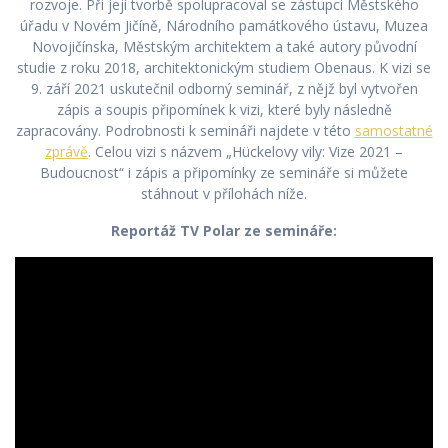
rozvoje. Při její tvorbě spolupracoval se zástupci Městského
úřadu v Novém Jičíně, Národního památkového ústavu, Muzea
Novojičínska, Městským architektem a také autory původní
studie z roku 2018, architektonickým studiem Obenaus. K vizi se
9. září 2021 uskutečnil odborný seminář, z nějž byl vytvořen
zápis a soupis připomínek k vizi, které byly následně
zapracovány. Podrobnosti k semináři najdete v této
samostatné
zprávě
. Celou vizi s názvem „Hückelovy vily: Vize 2021 –
Budoucnost“ i zápis a připomínky ze semináře si můžete
stáhnout v přílohách níže.
Reportáž TV Polar ze semináře: