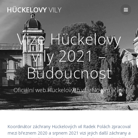
Přeskočit
HÜCKELOVY
VILY
na
obsah
Vize Hückelovy
vily 2021 –
Budoucnost
Oficiální web Hückelových vil v Novém Jičíně
Koordinátor záchrany Hückelových vil Radek Polách zpracoval
mezi březnem 2020 a srpnem 2021 vizi jejich další záchrany a