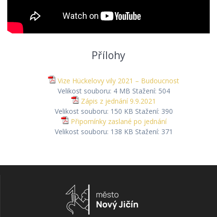
Přílohy
Vize Hückelovy vily 2021 – Budoucnost
Velikost souboru:
4 MB
Stažení:
504
Zápis z jednání 9.9.2021
Velikost souboru:
150 KB
Stažení:
390
Připomínky zaslané po jednání
Velikost souboru:
138 KB
Stažení:
371