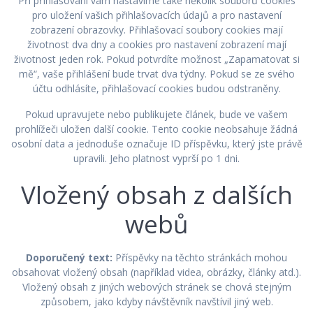
Při přihlašování vám nastavíme také několik souborů cookies
pro uložení vašich přihlašovacích údajů a pro nastavení
zobrazení obrazovky. Přihlašovací soubory cookies mají
životnost dva dny a cookies pro nastavení zobrazení mají
životnost jeden rok. Pokud potvrdíte možnost „Zapamatovat si
mě“, vaše přihlášení bude trvat dva týdny. Pokud se ze svého
účtu odhlásíte, přihlašovací cookies budou odstraněny.
Pokud upravujete nebo publikujete článek, bude ve vašem
prohlížeči uložen další cookie. Tento cookie neobsahuje žádná
osobní data a jednoduše označuje ID příspěvku, který jste právě
upravili. Jeho platnost vyprší po 1 dni.
Vložený obsah z dalších
webů
Doporučený text:
Příspěvky na těchto stránkách mohou
obsahovat vložený obsah (například videa, obrázky, články atd.).
Vložený obsah z jiných webových stránek se chová stejným
způsobem, jako kdyby návštěvník navštívil jiný web.