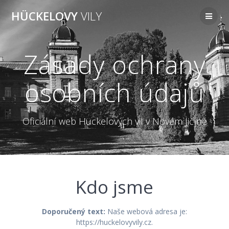
Přeskočit
HÜCKELOVY
VILY
na
obsah
Zásady ochrany
osobních údajů
Oficiální web Hückelových vil v Novém Jičíně
Kdo jsme
Doporučený text:
Naše webová adresa je:
https://huckelovyvily.cz.