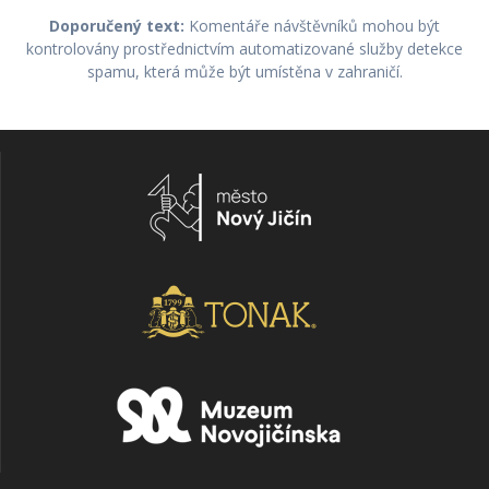
Doporučený text:
Komentáře návštěvníků mohou být
kontrolovány prostřednictvím automatizované služby detekce
spamu, která může být umístěna v zahraničí.