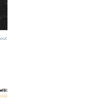
nout
alší:
cklů