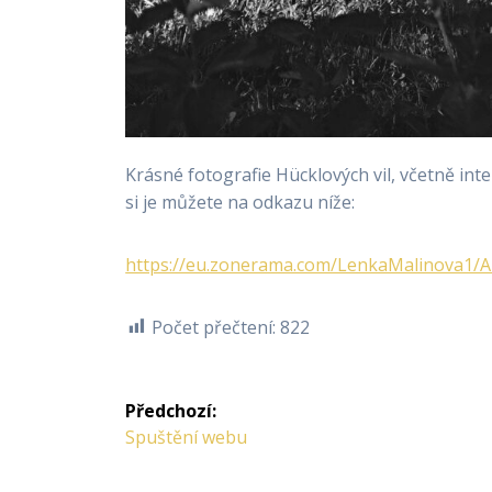
Krásné fotografie Hücklových vil, včetně in
si je můžete na odkazu níže:
https://eu.zonerama.com/LenkaMalinova1/
Počet přečtení:
822
Navigace
Předchozí:
pro
Předchozí
Spuštění webu
příspěvek: