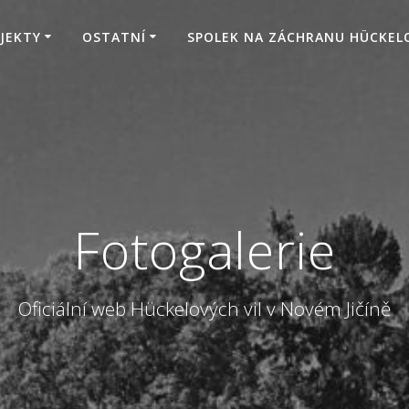
BJEKTY
OSTATNÍ
SPOLEK NA ZÁCHRANU HÜCKELO
earch
or:
rch Button
Fotogalerie
Oficiální web Hückelových vil v Novém Jičíně