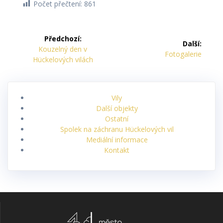
Počet přečtení:
861
Navigace
Předchozí:
Další:
pro
Předchozí
Kouzelný den v
Další
Fotogalerie
příspěvek:
Hückelových vilách
příspěvek:
příspěvek
Vily
Další objekty
Ostatní
Spolek na záchranu Hückelových vil
Mediální informace
Kontakt