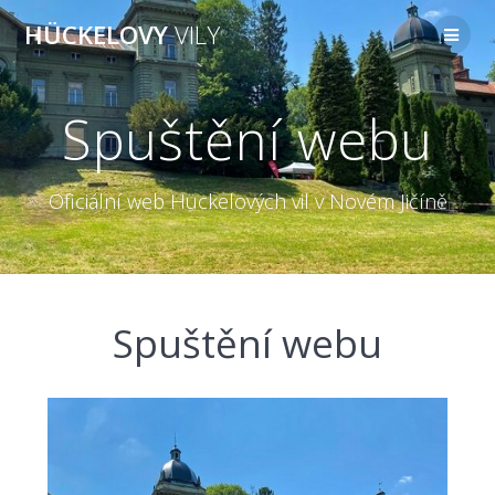
Přeskočit
HÜCKELOVY
VILY
na
obsah
Spuštění webu
Oficiální web Hückelových vil v Novém Jičíně
Spuštění webu