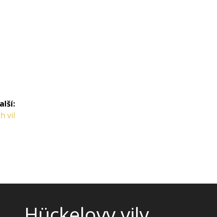
alší:
h vil
Hückelovy vily