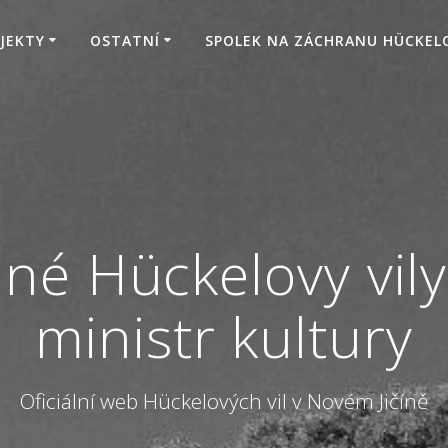
BJEKTY
OSTATNÍ
SPOLEK NA ZÁCHRANU HÜCKELO
earch
or:
rch Button
né Hückelovy vily 
ministr kultury
Oficiální web Hückelových vil v Novém Jičíně