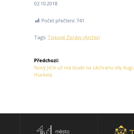
02.10.2018
Počet přečtení:
741
Tags:
Tiskové Zprávy (archiv)
Navigace
Předchozí:
pro
Předchozí
Nový Jičín už má studii na záchranu vily Aug
příspěvek:
Hückela
příspěvek