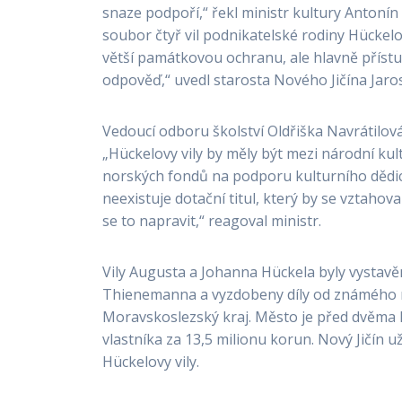
snaze podpoří,“ řekl ministr kultury Antonín 
soubor čtyř vil podnikatelské rodiny Hückel
větší památkovou ochranu, ale hlavně příst
odpověď,“ uvedl starosta Nového Jičína Jaro
Vedoucí odboru školství Oldřiška Navrátilová 
„Hückelovy vily by měly být mezi národní ku
norských fondů na podporu kulturního dědict
neexistuje dotační titul, který by se vztah
se to napravit,“ reagoval ministr.
Vily Augusta a Johanna Hückela byly vystav
Thienemanna a vyzdobeny díly od známého ma
Moravskoslezský kraj. Město je před dvěma
vlastníka za 13,5 milionu korun. Nový Jičín 
Hückelovy vily.