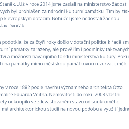
Staněk. „Už v roce 2014 jsme zaslali na ministerstvo žádost,
ových byl prohlášen za národní kulturní památku. Tím by zís
up k evropským dotacím. Bohužel jsme nedostali žádnou
slav Dvořák.
podotkla, že za čtyři roky došlo v dotační politice k řadě zm
lturní památky zařazeny, ale prověřím i podmínky takzvanýc
ví a možnosti havarijního fondu ministerstva kultury. Pok
oval i na památky mimo městskou památkovou rezervaci, mělo
ěny v roce 1882 podle návrhu významného architekta Otto
líře Eduarda Veitha. Nemovitosti do roku 2008 vlastnil
 lety odkoupilo ve zdevastovaném stavu od soukromého
už má architektonickou studii na novou podobu a využití jedn