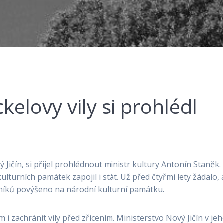
elovy vily si prohlédl
ý Jičín, si přijel prohlédnout ministr kultury Antonín Staněk.
lturních památek zapojil i stát. Už před čtyřmi lety žádalo,
níků povýšeno na národní kulturní památku.
 i zachránit vily před zřícením. Ministerstvo Nový Jičín v je