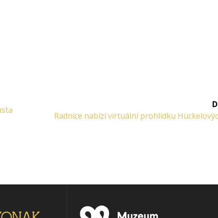
D
usta
Další
Radnice nabízí virtuální prohlídku Hückelovýc
příspěvek: