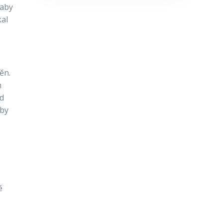
 aby
kal
ěn.
h
ud
 by
é