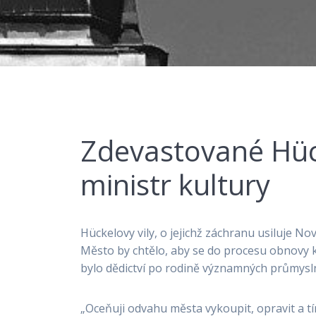
Zdevastované Hück
ministr kultury
Hückelovy vily, o jejichž záchranu usiluje Nov
Město by chtělo, aby se do procesu obnovy ku
bylo dědictví po rodině významných průmysl
„Oceňuji odvahu města vykoupit, opravit a tím