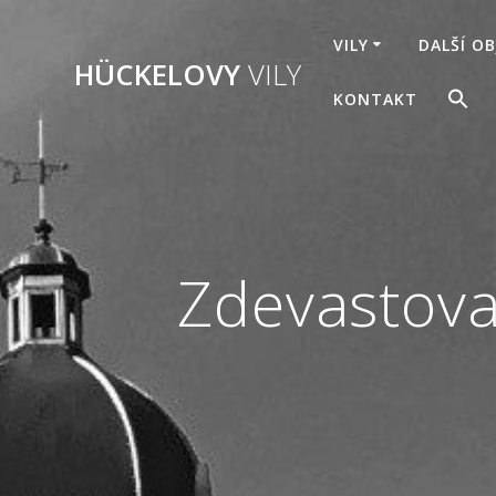
Přeskočit
na
VILY
DALŠÍ O
obsah
HÜCKELOVY
VILY
S
KONTAKT
f
Sea
Zdevastova